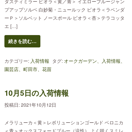
ダスティミラー ビオラ＜黄／青＞ イエローブルージャン
プアップソルベ 白妙菊・ニュールック ビオラ＜ラベンダ
ーＰ＞ソルベット ノースポール ビオラ＜杏＞テラコッタ
エ […]
続きを読む…
カテゴリー:
入荷情報
タグ:
オークガーデン、入荷情報、
園芸店、町田市、花苗
10月5日の入荷情報
投稿日:
2021年10月12日
メラリューカ＜黄＞レボリューションゴールド ベロニカ
＜青＞オックスフォードブルー（這性） よく咲くスミレ