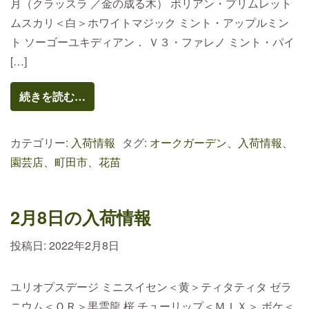
月（クラッスラ ／金の成る木） ポリアン・プリムレット
ムスカリ＜白＞ホワイトマジック ミント・アップルミン
ト ソーゴーユキディアン． Ｖ３・ファレノ ミント・パイ
[…]
続きを読む…
カテゴリー:
入荷情報
タグ:
オークガーデン、入荷情報、
園芸店、町田市、花苗
2月8日の入荷情報
投稿日:
2022年2月8日
ユリオプスデージ ミニスイセン＜黄＞ティタティタ ゼラ
ニウム＜ＯＲ＞黒雲龍 桜 チューリップ＜ＭＩＸ＞ ボケ＜