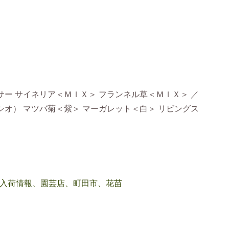
ー サイネリア＜ＭＩＸ＞ フランネル草＜ＭＩＸ＞ ／
オ） マツバ菊＜紫＞ マーガレット＜白＞ リビングス
入荷情報、園芸店、町田市、花苗