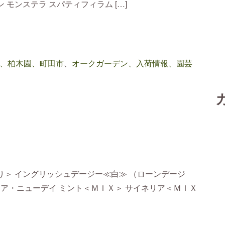
モンステラ スパティフィラム […]
、柏木園、町田市
、
オークガーデン、入荷情報、園芸
り＞ イングリッシュデージー≪白≫ （ローンデージ
ニア・ニューデイ ミント＜ＭＩＸ＞ サイネリア＜ＭＩＸ