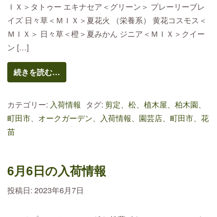
ＩＸ＞タトゥー エキナセア＜グリーン＞ プレーリーブレ
イズ 日々草＜ＭＩＸ＞夏花火 （栄養系） 黄花コスモス＜
ＭＩＸ＞ 日々草＜橙＞夏みかん ジニア＜ＭＩＸ＞クイー
ン […]
続きを読む…
カテゴリー:
入荷情報
タグ:
剪定、松、植木屋、柏木園、
町田市
、
オークガーデン、入荷情報、園芸店、町田市、花
苗
6月6日の入荷情報
投稿日:
2023年6月7日