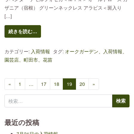
ザニア（宿根） グリーンネックレス アラビス＜斑入り
[…]
続きを読む…
カテゴリー:
入荷情報
タグ:
オークガーデン、入荷情報、
園芸店、町田市、花苗
投稿ナビゲーション
«
1
…
17
18
19
20
»
検索:
最近の投稿
7月21日の入荷情報