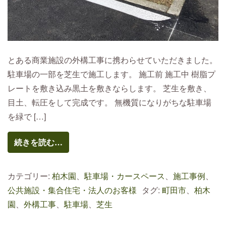
とある商業施設の外構工事に携わらせていただきました。
駐車場の一部を芝生で施工します。 施工前 施工中 樹脂プ
レートを敷き込み黒土を敷きならします。 芝生を敷き、
目土、転圧をして完成です。 無機質になりがちな駐車場
を緑で […]
続きを読む…
カテゴリー:
柏木園
、
駐車場・カースペース
、
施工事例
、
公共施設・集合住宅・法人のお客様
タグ:
町田市
、
柏木
園
、
外構工事
、
駐車場
、
芝生