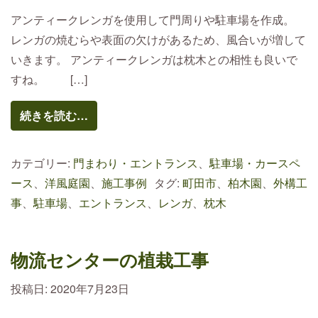
アンティークレンガを使用して門周りや駐車場を作成。
レンガの焼むらや表面の欠けがあるため、風合いが増して
いきます。 アンティークレンガは枕木との相性も良いで
すね。 […]
続きを読む…
カテゴリー:
門まわり・エントランス
、
駐車場・カースペ
ース
、
洋風庭園
、
施工事例
タグ:
町田市
、
柏木園
、
外構工
事
、
駐車場
、
エントランス
、
レンガ
、
枕木
物流センターの植栽工事
投稿日:
2020年7月23日